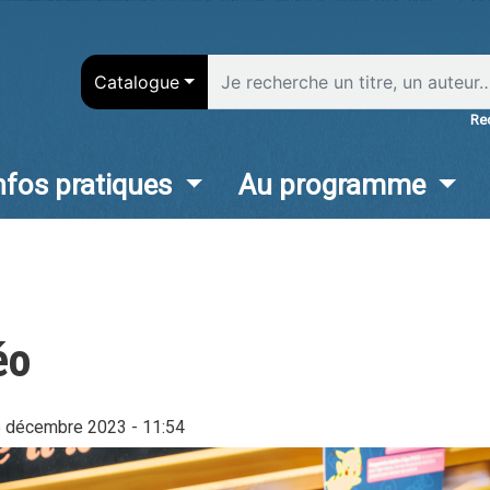
Aller
au
contenu
Catalogue
principal
Re
nfos pratiques
Au programme
in
vigation
éo
5 décembre 2023 - 11:54