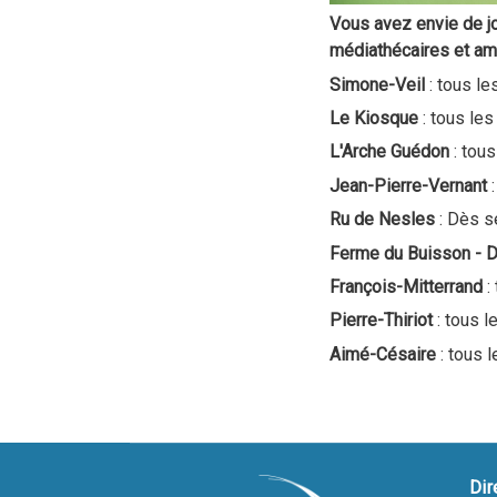
Vous avez envie de j
médiathécaires et am
Simone-Veil
: tous l
Le Kiosque
: tous le
L'Arche Guédon
: tou
Jean-Pierre-Vernant
Ru de Nesles
: Dès s
Ferme du Buisson - D
François-Mitterrand
:
Pierre-Thiriot
: tous 
Aimé-Césaire
: tous 
Dir