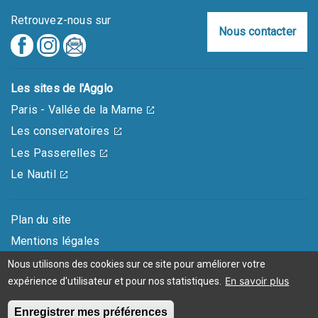
Retrouvez-nous sur
Nous contacter
Les sites de l'Agglo
Paris - Vallée de la Marne
Les conservatoires
Les Passerelles
Le Nautil
Plan du site
Mentions légales
Accessibilité : partiellement conforme
Nous utilisons des cookies sur ce site pour améliorer votre
En savoir plus
expérience d'utilisateur et pour nos statistiques.
Données personnelles
Enregistrer mes préférences
Retirer le consentement