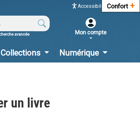
Accesibilité
+
Confort
Accessibilité
Accessibilité
pro
&
Mon
Mon
accès
compte
compte
Mon compte
responsive
pro
cherche avancée
responsive
Collections
Numérique
r un livre