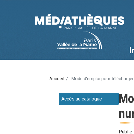
I
Ma
na
Accueil
Mode d'emploi pour télécharger 
Mod
Accès au catalogue
nu
Publié 