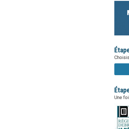
Étape
Choisis
Étape
Une foi