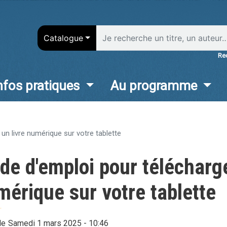
Aller
au
contenu
Catalogue
principal
Re
nfos pratiques
Au programme
in
vigation
un livre numérique sur votre tablette
e d'emploi pour télécharge
mérique sur votre tablette
le
Samedi 1 mars 2025 - 10:46