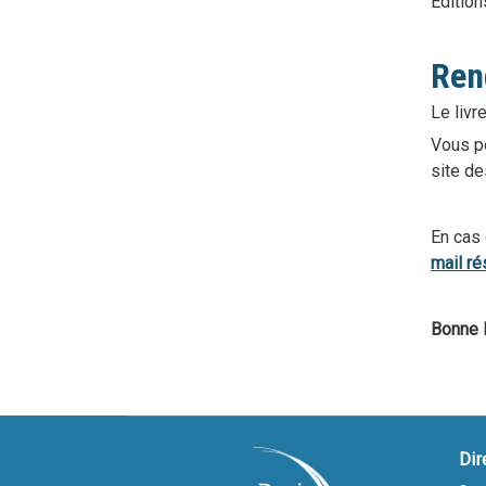
Edition
Rend
Le liv
Vous po
site d
En cas 
mail ré
Bonne l
Dir