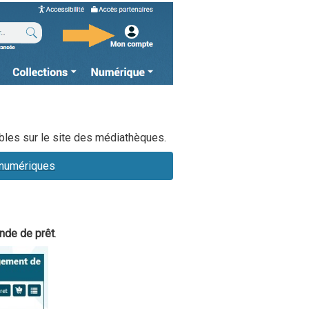
bles sur le site des médiathèques.
s numérique
s
de de prêt
.