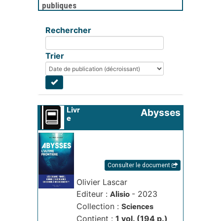
publiques
Rechercher
Trier
Livr
Abysses
e
Consulter le document
Olivier Lascar
Editeur :
- 2023
Alisio
Collection :
Sciences
Contient :
1 vol. (194 p.)