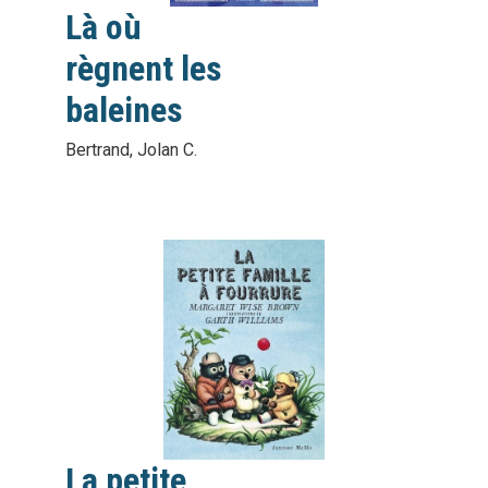
Toutes les nouveautés
Médialib 77
Là où
règnent les
baleines
Bertrand, Jolan C.
vignette
interactive
La petite