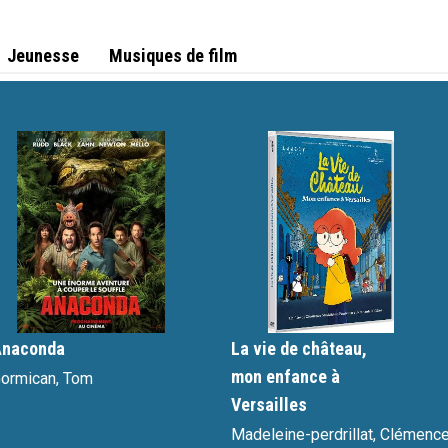
Jeunesse
Musiques de film
ignette interactive
vignette interactive
Anaconda
La vie de château,
mon enfance à
ormican, Tom
Versailles
Madeleine-perdrillat, Clémenc