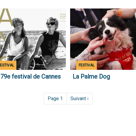
tration
Illustration
eil
accueil
e
Type
FESTIVAL
FESTIVAL
ualité
d'actualité
 79e festival de Cannes
La Palme Dog
Page 1
Page
Suivant ›
suivante