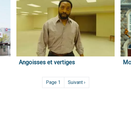
Angoisses et vertiges
Moi
Page 1
Page
Suivant ›
suivante