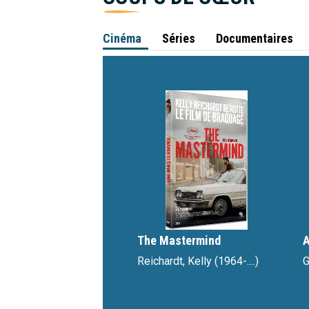
Cinéma
Séries
Documentaires
vignette interactive
v
The Mastermind
Reichardt, Kelly (1964-....)
G