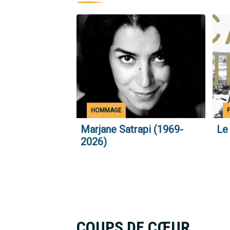
Illustration
Illus
accueil
accu
Type
Typ
HOMMAGE
d'actualité
d'act
Marjane Satrapi (1969-
Le
2026)
Pagination
COUPS DE CŒUR