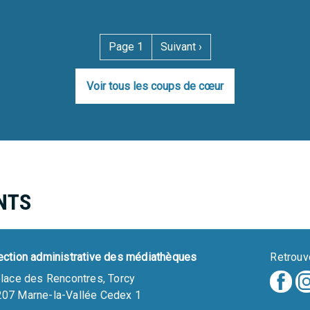
Page 1
Page
Suivant ›
suivante
Voir tous les coups de cœur
NTS
ection administrative des médiathèques
Retrouv
place des Rencontres, Torcy
07 Marne-la-Vallée Cedex 1