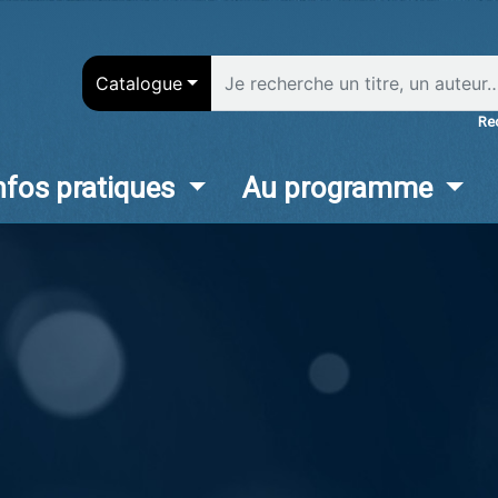
Aller
au
contenu
Catalogue
principal
Re
nfos pratiques
Au programme
in
vigation